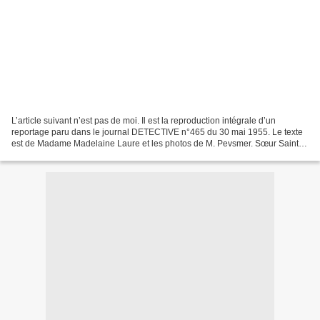
L’article suivant n’est pas de moi. Il est la reproduction intégrale d’un
reportage paru dans le journal DETECTIVE n°465 du 30 mai 1955. Le texte
est de Madame Madelaine Laure et les photos de M. Pevsmer. Sœur Sainte-
Claire est désolée. Sœur Sainte-Claire...