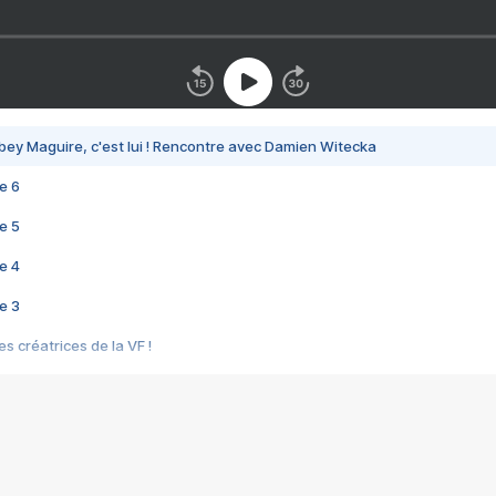
bey Maguire, c'est lui ! Rencontre avec Damien Witecka
e 6
e 5
e 4
e 3
s créatrices de la VF !
e 2
e 1
e Mektoub My Love arrive enfin ! Rencontre avec Shaïn Boumedine et Sal