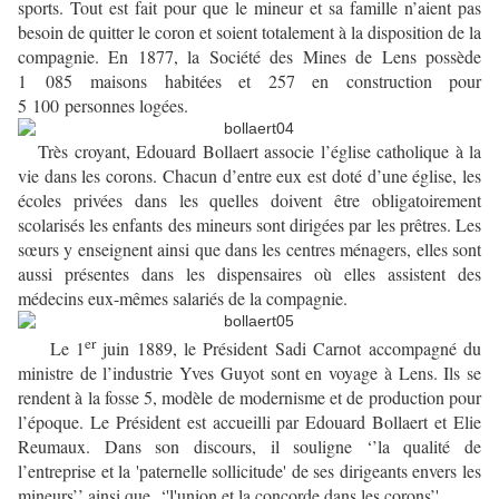
sports. Tout est fait pour que le mineur et sa famille n’aient pas
besoin de quitter le coron et soient totalement à la disposition de la
compagnie. En 1877, la Société des Mines de Lens possède
1 085 maisons habitées et 257 en construction pour
5 100 personnes logées.
Très croyant, Edouard Bollaert associe l’église catholique à la
vie dans les corons. Chacun d’entre eux est doté d’une église, les
écoles privées dans les quelles doivent être obligatoirement
scolarisés les enfants des mineurs sont dirigées par les prêtres. Les
sœurs y enseignent ainsi que dans les centres ménagers, elles sont
aussi présentes dans les dispensaires où elles assistent des
médecins eux-mêmes salariés de la compagnie.
er
Le 1
juin 1889, le Président Sadi Carnot accompagné du
ministre de l’industrie Yves Guyot sont en voyage à Lens. Ils se
rendent à la fosse 5, modèle de modernisme et de production pour
l’époque. Le Président est accueilli par Edouard Bollaert et Elie
Reumaux. Dans son discours, il souligne ‘’la qualité de
l’entreprise et la 'paternelle sollicitude' de ses dirigeants envers les
mineurs’’ ainsi que ‘'l'union et la concorde dans les corons’'.