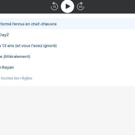
nsformé l’ennui en chef-d’œuvre
 DayZ
 a 13 ans (et vous l'avez ignoré)
e (littéralement)
im Rayan
 toutes les règles
s les jeux vidéo
us choquant de Rockstar ? - Le scandale BULLY
e plus moche de Steam
du RÊVE tourne au CAUCHEMAR
pendant 8 heures