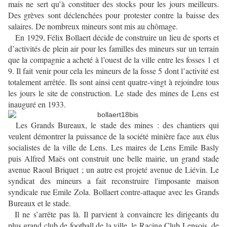
mais ne sert qu’à constituer des stocks pour les jours meilleurs.
Des grèves sont déclenchées pour protester contre la baisse des
salaires. De nombreux mineurs sont mis au chômage.
En 1929, Félix Bollaert décide de construire un lieu de sports et
d’activités de plein air pour les familles des mineurs sur un terrain
que la compagnie a acheté à l’ouest de la ville entre les fosses 1 et
9. Il fait venir pour cela les mineurs de la fosse 5 dont l’activité est
totalement arrêtée. Ils sont ainsi cent quatre-vingt à rejoindre tous
les jours le site de construction. Le stade des mines de Lens est
inauguré en 1933.
Les Grands Bureaux, le stade des mines : des chantiers qui
veulent démontrer la puissance de la société minière face aux élus
socialistes de la ville de Lens. Les maires de Lens Emile Basly
puis Alfred Maës ont construit une belle mairie, un grand stade
avenue Raoul Briquet ; un autre est projeté avenue de Liévin. Le
syndicat des mineurs a fait reconstruire l'imposante maison
syndicale rue Emile Zola. Bollaert contre-attaque avec les Grands
Bureaux et le stade.
Il ne s’arrête pas là. Il parvient à convaincre les dirigeants du
plus grand club de football de la ville, le Racing Club Lensois, de