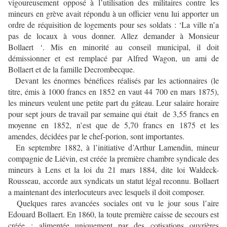
vigoureusement opposé à l’utilisation des militaires contre les
mineurs en grève avait répondu à un officier venu lui apporter un
ordre de réquisition de logements pour ses soldats : ‘La ville n’a
pas de locaux à vous donner. Allez demander à Monsieur
Bollaert ‘. Mis en minorité au conseil municipal, il doit
démissionner et est remplacé par Alfred Wagon, un ami de
Bollaert et de la famille Decrombecque.
Devant les énormes bénéfices réalisés par les actionnaires (le
titre, émis à 1000 francs en 1852 en vaut 44 700 en mars 1875),
les mineurs veulent une petite part du gâteau. Leur salaire horaire
pour sept jours de travail par semaine qui était de 3,55 francs en
moyenne en 1852, n’est que de 5,70 francs en 1875 et les
amendes, décidées par le chef-porion, sont importantes.
En septembre 1882, à l’initiative d’Arthur Lamendin, mineur
compagnie de Liévin, est créée la première chambre syndicale des
mineurs à Lens et la loi du 21 mars 1884, dite loi Waldeck-
Rousseau, accorde aux syndicats un statut légal reconnu. Bollaert
a maintenant des interlocuteurs avec lesquels il doit composer.
Quelques rares avancées sociales ont vu le jour sous l’aire
Edouard Bollaert. En 1860, la toute première caisse de secours est
créée ; alimentée uniquement par des cotisations ouvrières